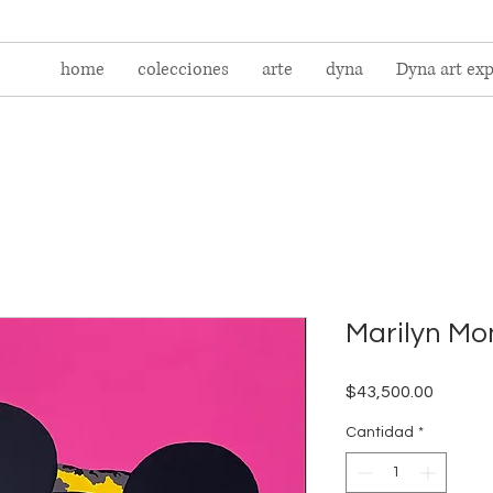
home
colecciones
arte
dyna
Dyna art ex
Marilyn Mo
Precio
$43,500.00
Cantidad
*